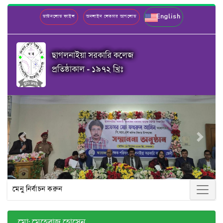
English
ডাউনলোড ফাইল
অনলাইন লেকচার আপলোড
ছাগলনাইয়া সরকারি কলেজ
প্রতিষ্ঠাকাল - ১৯৭২ খ্রিঃ
Previous
Next
মেনু নির্বাচন করুন
মো: মেহেরাজ হোসেন