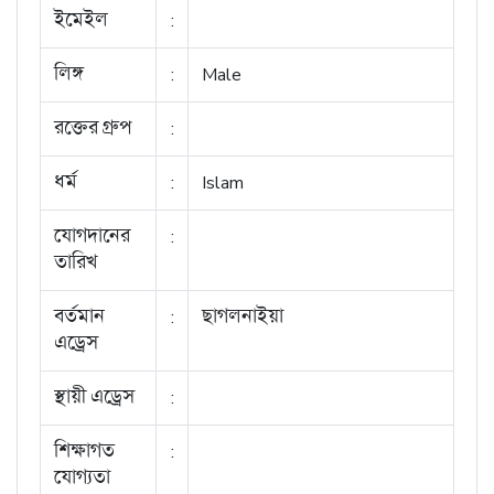
ইমেইল
:
লিঙ্গ
:
Male
রক্তের গ্রুপ
:
ধর্ম
:
Islam
যোগদানের
:
তারিখ
বর্তমান
:
ছাগলনাইয়া
এড্রেস
স্থায়ী এড্রেস
:
শিক্ষাগত
:
যোগ্যতা