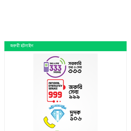
জরুরী হটলাইন