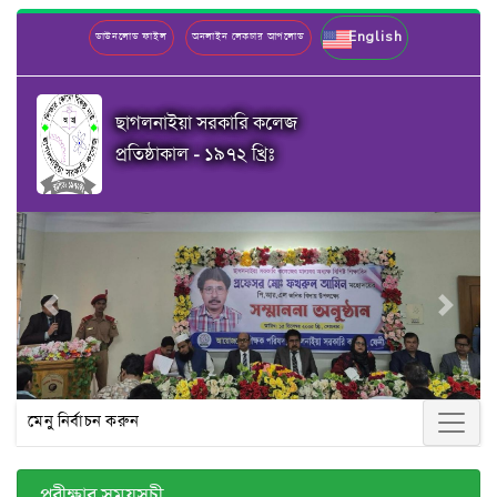
English
ডাউনলোড ফাইল
অনলাইন লেকচার আপলোড
ছাগলনাইয়া সরকারি কলেজ
প্রতিষ্ঠাকাল - ১৯৭২ খ্রিঃ
Previous
Next
মেনু নির্বাচন করুন
পরীক্ষার সময়সূচী