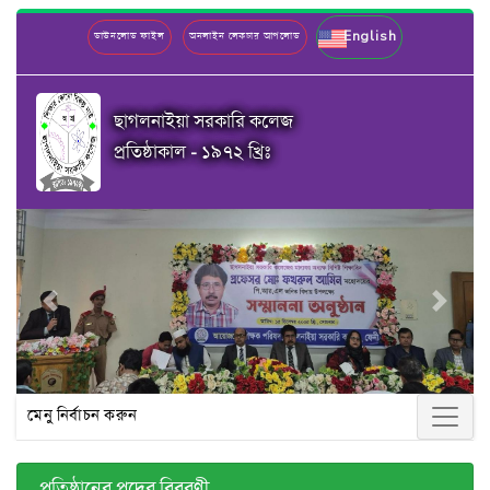
English
ডাউনলোড ফাইল
অনলাইন লেকচার আপলোড
ছাগলনাইয়া সরকারি কলেজ
প্রতিষ্ঠাকাল - ১৯৭২ খ্রিঃ
Previous
Next
মেনু নির্বাচন করুন
প্রতিষ্ঠানের পদের বিবরণী