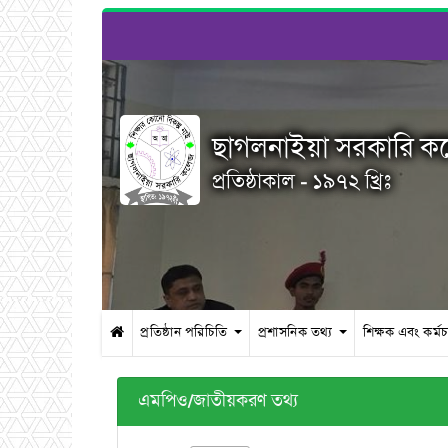
ছাগলনাইয়া সরকারি 
প্রতিষ্ঠাকাল - ১৯৭২ খ্রিঃ
প্রতিষ্ঠান পরিচিতি
প্রশাসনিক তথ্য
শিক্ষক এবং কর্ম
এমপিও/জাতীয়করণ তথ্য