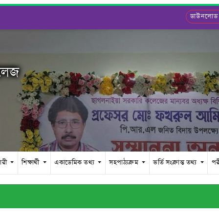
ডাউনলোড
কলেজ
চারী
শিক্ষার্থী
একাডেমিক তথ্য
সহপাঠ্যক্রম
ভর্তি সংক্রান্ত তথ্য
পর