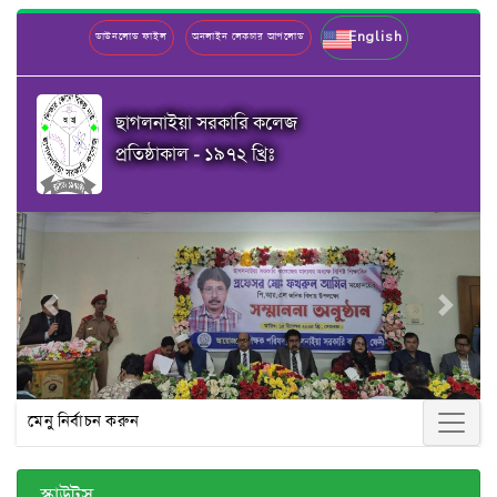
English
ডাউনলোড ফাইল
অনলাইন লেকচার আপলোড
ছাগলনাইয়া সরকারি কলেজ
প্রতিষ্ঠাকাল - ১৯৭২ খ্রিঃ
Previous
Next
মেনু নির্বাচন করুন
স্কাউটস