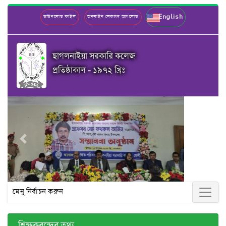
English
ডাউনলোড ফাইল
অনলাইন লেকচার আপলোড
ছাগলনাইয়া সরকারি কলেজ
প্রতিষ্ঠাকাল - ১৯৭২ খ্রিঃ
Previous
Next