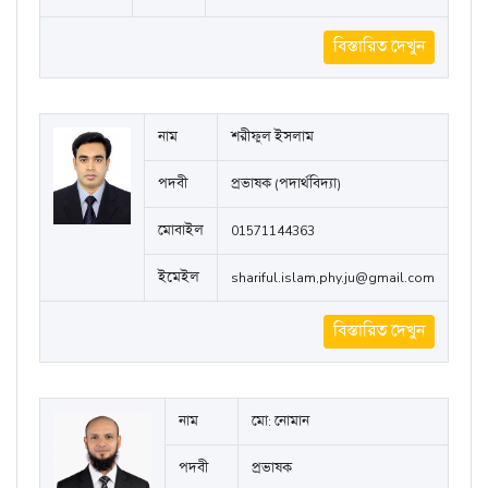
নাম
Md. Mohyeminul Islam
পদবী
Lecturer, Political Science
মোবাইল
01521495383
ইমেইল
mdmuhaiminulislam7@gmail.com
বিস্তারিত দেখুন
নাম
শরীফুল ইসলাম
পদবী
প্রভাষক (পদার্থবিদ্যা)
মোবাইল
01571144363
ইমেইল
shariful.islam,phy.ju@gmail.com