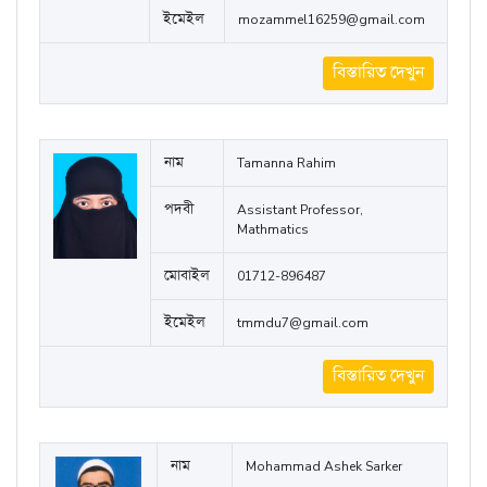
নাম
মোহাম্মদ মোজাম্মেল হোসেন
পদবী
সহযোগী অধ্যাপক, বাংলা
মোবাইল
01718590190
ইমেইল
mozammel16259@gmail.com
বিস্তারিত দেখুন
নাম
Tamanna Rahim
পদবী
Assistant Professor,
Mathmatics
মোবাইল
01712-896487
ইমেইল
tmmdu7@gmail.com