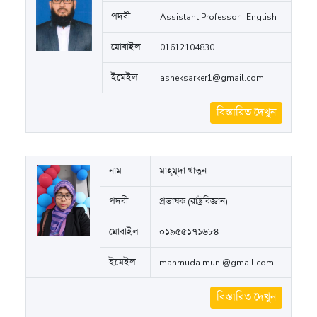
বিস্তারিত দেখুন
নাম
Mohammad Ashek Sarker
পদবী
Assistant Professor , English
মোবাইল
01612104830
ইমেইল
asheksarker1@gmail.com
বিস্তারিত দেখুন
নাম
মাহ্‌মূদা খাতুন
পদবী
প্রভাষক (রাষ্ট্রবিজ্ঞান)