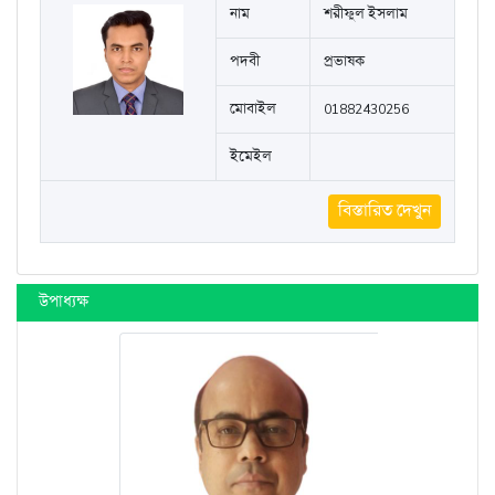
ইমেইল
zahidulabedin92443@gmail.com
বিস্তারিত দেখুন
নাম
শরীফুল ইসলাম
পদবী
প্রভাষক
মোবাইল
01882430256
ইমেইল
বিস্তারিত দেখুন
উপাধ্যক্ষ