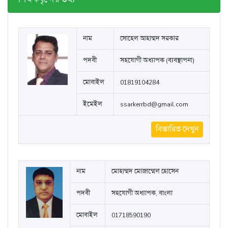
মেনু নির্বাচন করুন
শিক্ষকবৃন্দের তথ্য
নাম
সোহেল আহাম্মদ সরকার
পদবী
সহযোগী অধ্যাপক (ব্যবস্থাপনা)
মোবাইল
01819104284
ইমেইল
ssarkerrbd@gmail.com
বিস্তারিত দেখুন