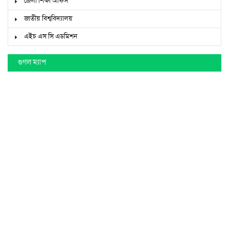
মাধ্যমিক ও উচ্চশিক্ষা অধিদপ্তর
শিক্ষা মন্ত্রণালয়
কুমিল্লা বোর্ড
কারিগরি শিক্ষা বোর্ড
জেলা শিক্ষা অফিস
জাতীয় বিশ্ববিদ্যালয়
এইচ এস সি এডমিশন
গুগল ম্যাপ