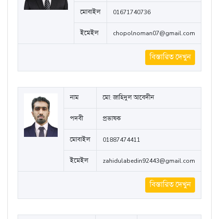
বিস্তারিত দেখুন
নাম
মো: নোমান
পদবী
প্রভাষক
মোবাইল
01671740736
ইমেইল
chopolnoman07@gmail.com
বিস্তারিত দেখুন
নাম
মো: জাহিদুল আবেদীন
পদবী
প্রভাষক
মোবাইল
01887474411