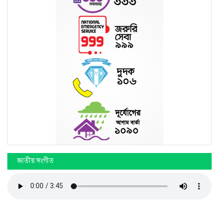
জরুরী হটলাইন