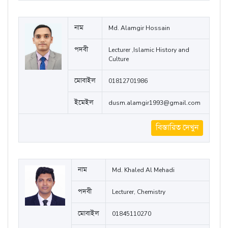
মোবাইল
০১৯৫৫১৭১৬৮৪
ইমেইল
mahmuda.muni@gmail.com
বিস্তারিত দেখুন
নাম
Md. Alamgir Hossain
পদবী
Lecturer ,Islamic History and
Culture
মোবাইল
01812701986
ইমেইল
dusm.alamgir1993@gmail.com
বিস্তারিত দেখুন