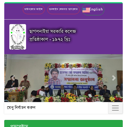
English
ডাউনলোড ফাইল
অনলাইন লেকচার আপলোড
ছাগলনাইয়া সরকারি কলেজ
প্রতিষ্ঠাকাল - ১৯৭২ খ্রিঃ
Previous
Next
মেনু নির্বাচন করুন
প্রসপেক্টাস