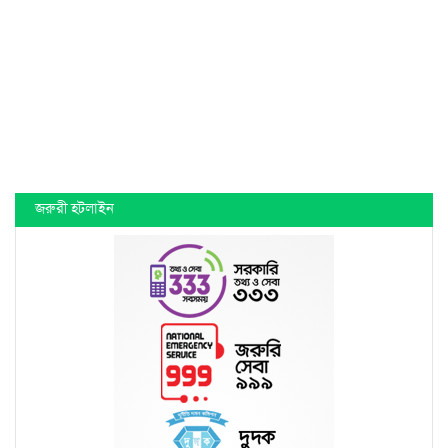
জরুরী হটলাইন