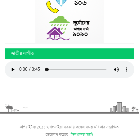
জাতীয় সংগীত
কপিরাইট © 2026 ছাগলনাইয়া সরকারি কলেজ সমস্ত অধিকার সংরক্ষিত.
ডেভেলপ করেছে
স্কিল বেসড আইটি