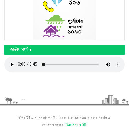
জাতীয় সংগীত
কপিরাইট © 2026 ছাগলনাইয়া সরকারি কলেজ সমস্ত অধিকার সংরক্ষিত.
ডেভেলপ করেছে
স্কিল বেসড আইটি