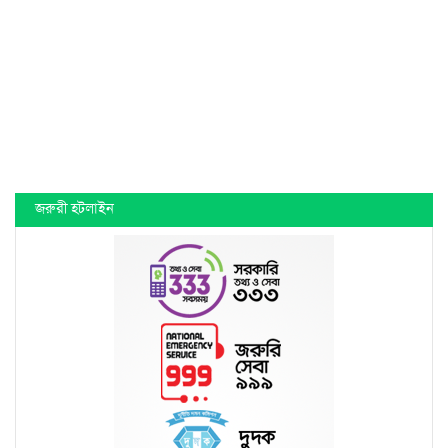
জরুরী হটলাইন