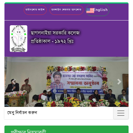
English
ডাউনলোড ফাইল
অনলাইন লেকচার আপলোড
ছাগলনাইয়া সরকারি কলেজ
প্রতিষ্ঠাকাল - ১৯৭২ খ্রিঃ
Previous
Next
মেনু নির্বাচন করুন
পরীক্ষার নিয়মাবলী