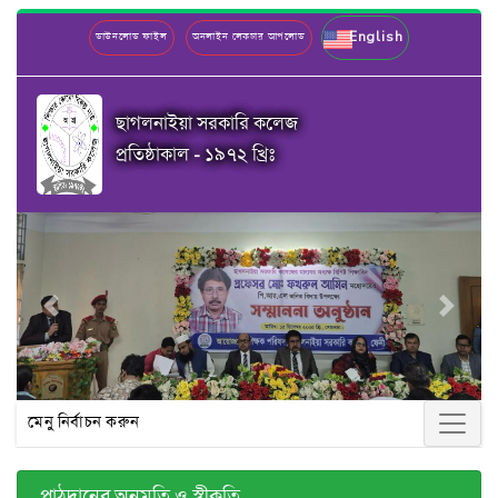
English
ডাউনলোড ফাইল
অনলাইন লেকচার আপলোড
ছাগলনাইয়া সরকারি কলেজ
প্রতিষ্ঠাকাল - ১৯৭২ খ্রিঃ
Previous
Next
মেনু নির্বাচন করুন
পাঠদানের অনুমতি ও স্বীকৃতি