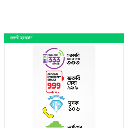
জরুরী হটলাইন