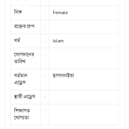
লিঙ্গ
:
Female
রক্তের গ্রুপ
:
ধর্ম
:
Islam
যোগদানের
:
তারিখ
বর্তমান
:
ছাগলনাইয়া
এড্রেস
স্থায়ী এড্রেস
:
শিক্ষাগত
:
যোগ্যতা