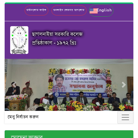
English
ডাউনলোড ফাইল
অনলাইন লেকচার আপলোড
ছাগলনাইয়া সরকারি কলেজ
প্রতিষ্ঠাকাল - ১৯৭২ খ্রিঃ
Previous
Next
মেনু নির্বাচন করুন
মোমেনা আক্তার