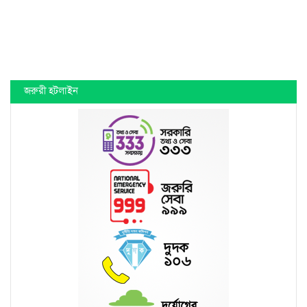
জরুরী হটলাইন