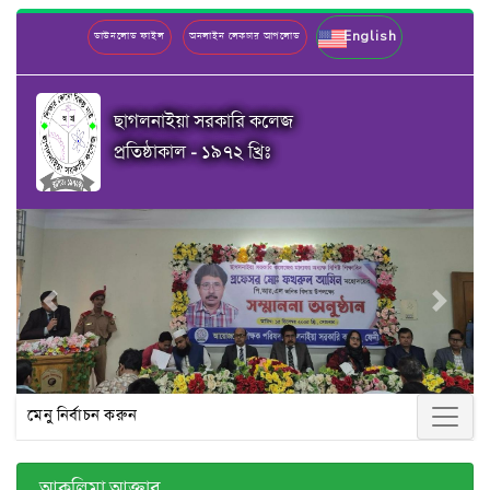
English
ডাউনলোড ফাইল
অনলাইন লেকচার আপলোড
ছাগলনাইয়া সরকারি কলেজ
প্রতিষ্ঠাকাল - ১৯৭২ খ্রিঃ
Previous
Next
মেনু নির্বাচন করুন
আকলিমা আক্তার