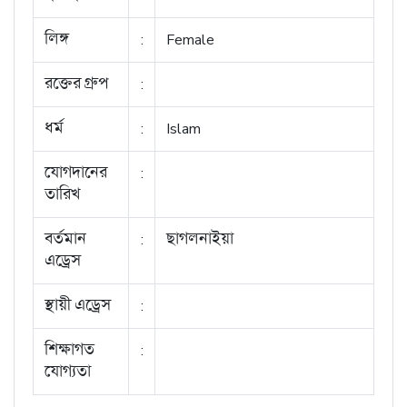
লিঙ্গ
:
Female
রক্তের গ্রুপ
:
ধর্ম
:
Islam
যোগদানের
:
তারিখ
বর্তমান
:
ছাগলনাইয়া
এড্রেস
স্থায়ী এড্রেস
:
শিক্ষাগত
:
যোগ্যতা