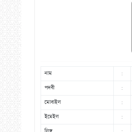
নাম
:
পদবী
:
মোবাইল
:
ইমেইল
:
লিঙ্গ
: