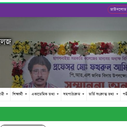
ডাউনলোড
কলেজ
চারী
শিক্ষার্থী
একাডেমিক তথ্য
সহপাঠ্যক্রম
ভর্তি সংক্রান্ত তথ্য
পর