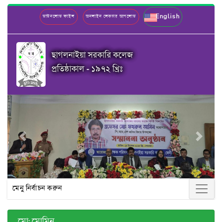
English
ডাউনলোড ফাইল
অনলাইন লেকচার আপলোড
ছাগলনাইয়া সরকারি কলেজ
প্রতিষ্ঠাকাল - ১৯৭২ খ্রিঃ
Previous
Next
মেনু নির্বাচন করুন
মো: মোমিন