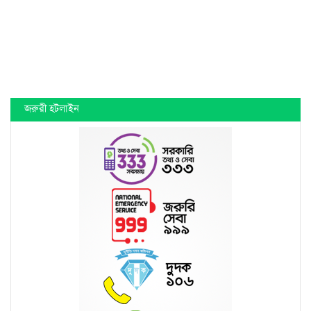
জরুরী হটলাইন