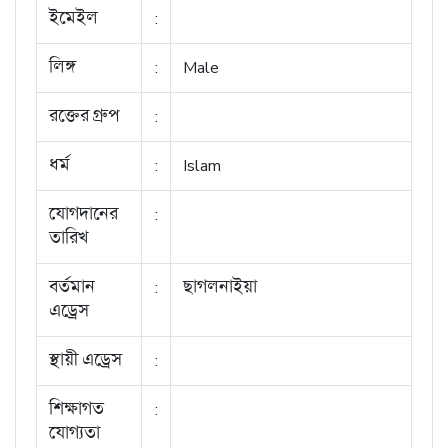
ইমেইল
:
লিঙ্গ
:
Male
রক্তের গ্রুপ
:
ধর্ম
:
Islam
যোগদানের
:
তারিখ
বর্তমান
:
ছাগলনাইয়া
এড্রেস
স্থায়ী এড্রেস
:
শিক্ষাগত
:
যোগ্যতা